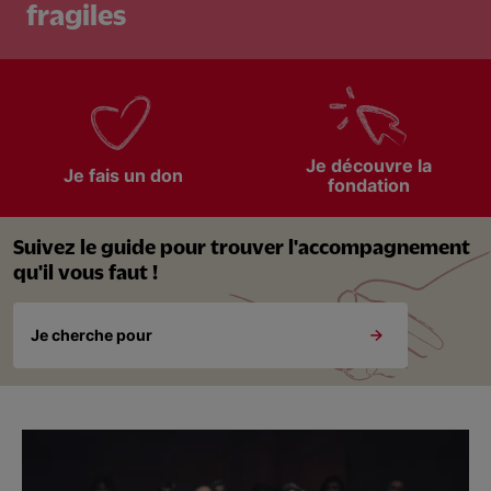
fragiles
Nous soutenir
Vous accompagner
Je découvre la
Je fais un don
fondation
Suivez le guide pour trouver l'accompagnement
qu'il vous faut !
Je cherche pour