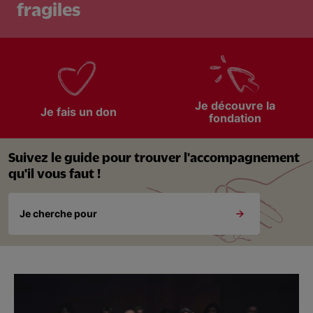
fragiles
Nous soutenir
Vous accompagner
Je découvre la
Je fais un don
fondation
Suivez le guide pour trouver l'accompagnement
qu'il vous faut !
Je cherche pour