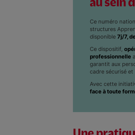
au sein 
Ce numéro nationa
structures Apprent
disponible
7j/7, d
Ce dispositif,
opé
professionnelle
a
garantit aux pers
cadre sécurisé et
Avec cette initia
face à toute for
Une pratiqu