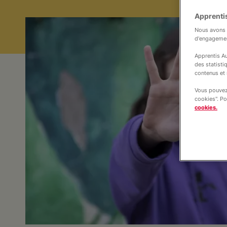
Apprentis
Nous avons b
d'engageme
Apprentis Au
des statisti
contenus et 
Vous pouvez 
cookies". Po
cookies.