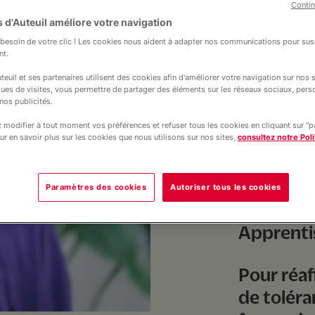
Contin
 d'Auteuil améliore votre navigation
esoin de votre clic ! Les cookies nous aident à adapter nos communications pour susc
nt.
teuil et ses partenaires utilisent des cookies afin d'améliorer votre navigation sur nos si
ques de visites, vous permettre de partager des éléments sur les réseaux sociaux, pers
nos publicités.
modifier à tout moment vos préférences et refuser tous les cookies en cliquant sur "
Garantir
ur en savoir plus sur les cookies que nous utilisons sur nos sites,
consultez notre Poli
sécurisé 
jeunes q
Paramètres des cookies
Autoriser tous les cookies
est une p
Apprentis
Pour réa
de toléra