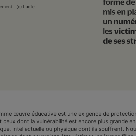
forme de 
lement - (c) Lucile
mis en pl
un
numér
les
victim
de ses st
mme œuvre éducative est une exigence de protection
 et ceux dont la vulnérabilité est encore plus grande e
que, intellectuelle ou physique dont ils souffrent. Nou