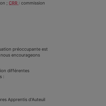
ion ;
CRR
: commission
ituation préoccupante est
t nous encourageons
ion différentes
s :
ures Apprentis d'Auteuil