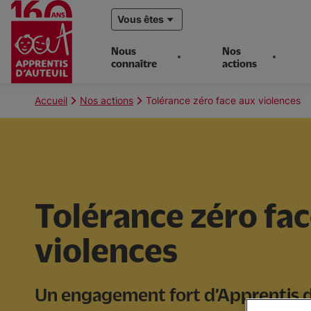
Vous êtes
Nous
Nos
connaître
actions
Aller
au
Fil
Accueil
Nos actions
Tolérance zéro face aux violences
contenu
d'Ariane
principal
Tolérance zéro fa
violences
Un engagement fort d’Apprentis d