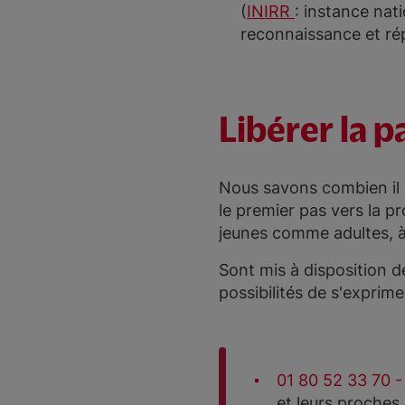
(
INIRR
: instance nat
reconnaissance et ré
Libérer la 
Nous savons combien il p
le premier pas vers la pr
jeunes comme adultes, à 
Sont mis à disposition d
possibilités de s'exprime
01 80 52 33 70 -
et leurs proches