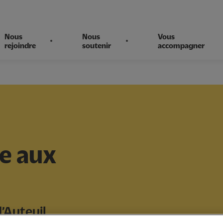
Nous
Nous
Vous
rejoindre
soutenir
accompagner
ce aux
’Auteuil