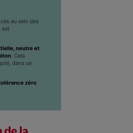
nces au sein des
l est
ielle, neutre et
ation
. Cela
apté, dans un
tolérance zéro
 de la