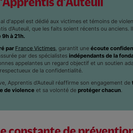
d'Apprentis d'Auteuil
l d'appel est dédié aux victimes et témoins de viole
is d’Auteuil, que les faits soient récents ou anciens. I
e 9h à 21h.
ré par
France Victimes
, garantit une
écoute confident
ssurée par des spécialistes
indépendants de la fond
onnes appelantes un regard objectif et un soutien ad
 respectueux de la confidentialité.
tive, Apprentis d’Auteuil réaffirme son engagement de
me de violence
et sa volonté de
protéger chacun
.
e constante de prévention