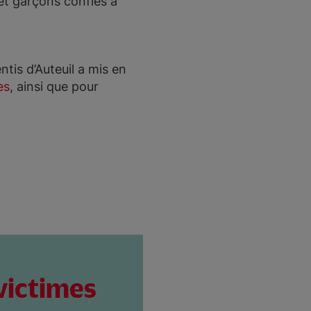
 et garçons confiés à
tis d’Auteuil a mis en
es
, ainsi que pour
victimes