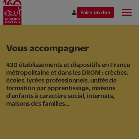
Faire un don
Aller
au
Espace Donateur
Vous êtes
contenu
principal
Vous accompagner
430 établissements et dispositifs en France
métropolitaine et dans les DROM : crèches,
Nous connaître
écoles, lycées professionnels, unités de
formation par apprentissage, maisons
d'enfants à caractère social, internats,
Nos actions
maisons des familles...
Nous rejoindre