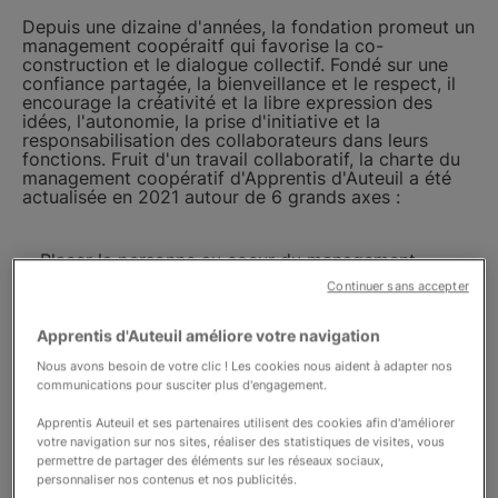
Depuis une dizaine d'années, la fondation promeut un
management coopéraitf qui favorise la co-
construction et le dialogue collectif. Fondé sur une
confiance partagée, la bienveillance et le respect, il
encourage la créativité et la libre expression des
idées, l'autonomie, la prise d'initiative et la
responsabilisation des collaborateurs dans leurs
fonctions. Fruit d'un travail collaboratif, la charte du
management coopératif d'Apprentis d'Auteuil a été
actualisée en 2021 autour de 6 grands axes :
Placer la personne au coeur du management
Continuer sans accepter
Favoriser la coopération pour penser et agir
ensemble
Apprentis d'Auteuil améliore votre navigation
Faire des choix en se projetant à long terme
Nous avons besoin de votre clic ! Les cookies nous aident à adapter nos
communications pour susciter plus d'engagement.
Prendre en compte la fragilité humaine
Manager le travail des collaborateurs
Apprentis Auteuil et ses partenaires utilisent des cookies afin d'améliorer
votre navigation sur nos sites, réaliser des statistiques de visites, vous
Ancrer l'action dans des valeurs fondées sur
permettre de partager des éléments sur les réseaux sociaux,
l'Evangile.
personnaliser nos contenus et nos publicités.