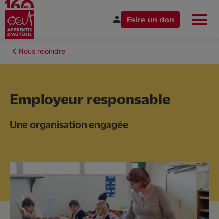
Faire un don
Aller
au
Fil
Nous rejoindre
Espace Donateur
Vous êtes
contenu
d'Ariane
principal
Employeur responsable
Nous connaître
Une organisation engagée
Nos actions
Nous rejoindre