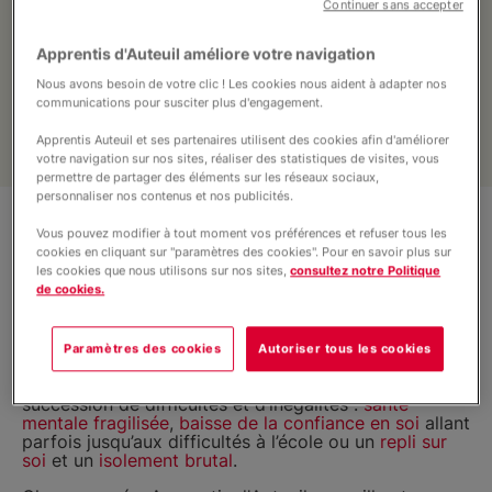
Continuer sans accepter
enfants et les familles fragilisés que nous
accompagnons. Le
don mensuel par
Apprentis d'Auteuil améliore votre navigation
prélèvement automatique
nous donne le
Nous avons besoin de votre clic ! Les cookies nous aident à adapter nos
temps et les moyens de les aider.
communications pour susciter plus d'engagement.
Apprentis Auteuil et ses partenaires utilisent des cookies afin d'améliorer
votre navigation sur nos sites, réaliser des statistiques de visites, vous
permettre de partager des éléments sur les réseaux sociaux,
personnaliser nos contenus et nos publicités.
Vous pouvez modifier à tout moment vos préférences et refuser tous les
Une nécessité d'agir
cookies en cliquant sur "paramètres des cookies". Pour en savoir plus sur
les cookies que nous utilisons sur nos sites,
consultez notre Politique
Il faut
six générations en moyenne pour sortir de la
de cookies.
pauvreté
et accéder au revenu moyen
(Rapport
OCDE juin 2018)
. Pour les jeunes en situation
précaire, se nourrir, se loger et avoir accès aux soins
Paramètres des cookies
Autoriser tous les cookies
est un
véritable parcours du combattant
et demande
beaucoup d'énergie. La précarité engendre une
succession de difficultés et d’inégalités :
santé
mentale fragilisée
,
baisse de la confiance en soi
allant
parfois jusqu’aux difficultés à l’école ou un
repli sur
soi
et un
isolement brutal
.