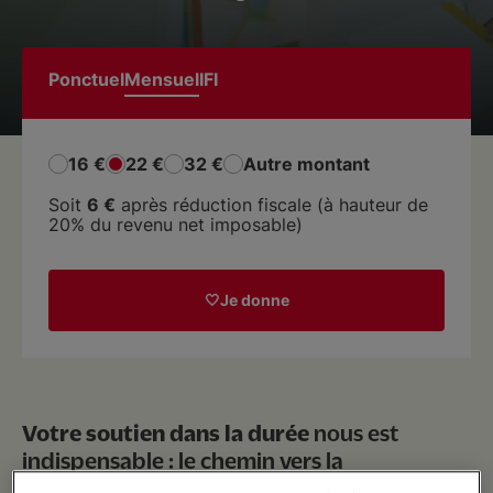
Nous soutenir
Ponctuel
Mensuel
IFI
Vous accompagner
16 €
22 €
32 €
Autre montant
Soit
6 €
après réduction fiscale (
à hauteur de
20% du revenu net imposable
)
Je donne
Votre soutien dans la durée
nous est
indispensable : le chemin vers la
reconstruction est souvent lent pour les