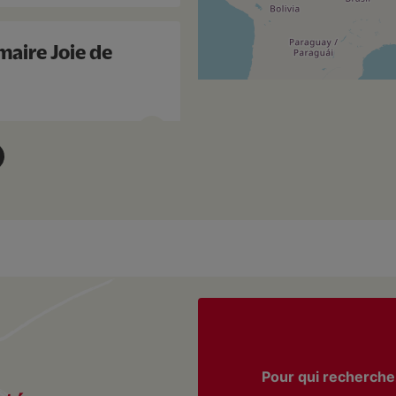
maire Joie de
un
imaire Notre-
un
Pour qui recherche