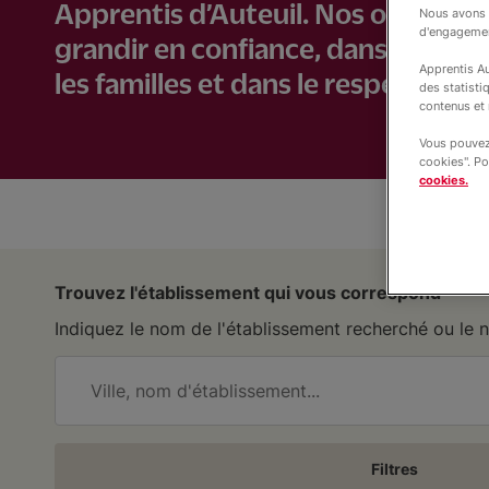
Apprentis d’Auteuil. Nos orientati
Nous avons b
d'engageme
grandir en confiance, dans un cadr
Apprentis Au
les familles et dans le respect des 
des statisti
contenus et 
Vous pouvez 
cookies". Po
cookies.
Trouvez l'établissement qui vous correspond
Indiquez le nom de l'établissement recherché ou le n
Filtres