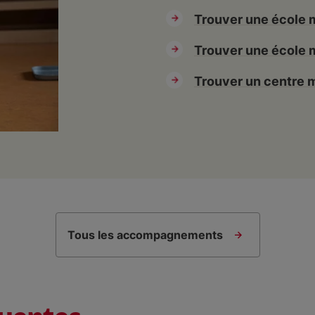
maire Saint-
Trouver une école 
Trouver une école m
un
Trouver un centre 
on Accueil
Tous les accompagnements
ne Delbrêl