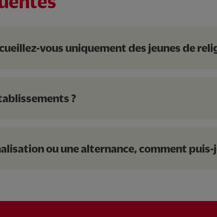
quentes
un
cueillez-vous uniquement des jeunes de reli
rgio Frassati
tablissements ?
un
alisation ou une alternance, comment puis-j