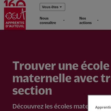
Vous êtes
Nous
Nos
connaître
actions
Aller
au
contenu
principal
Trouver une école
maternelle avec tr
section
Découvrez les écoles maternelles 
Apprentis