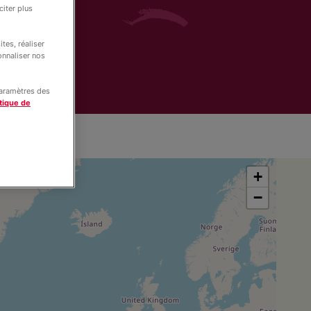
iter plus
tes, réaliser
onnaliser nos
paramètres des
tique de
+
−