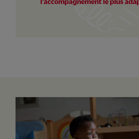
l'accompagnement le plus ada
Ecole maternelle et pr
Dame-de-Lourdes
Civrieux d azergues
69
Accessibilité transport en comm
Activités périscolaires
Ecole maternelle et pri
Etienne
St estephe
33
Internat
Activités périscolaires
ULIS