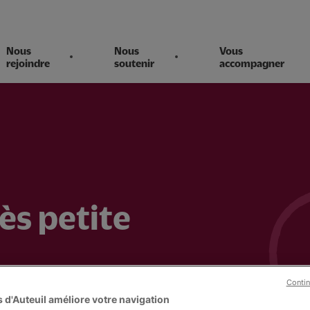
Nous
Nous
Vous
rejoindre
soutenir
accompagner
ès petite
Contin
gérées par
 d'Auteuil améliore votre navigation