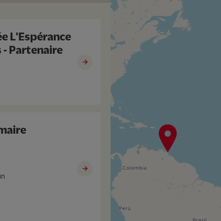
ée L'Espérance
 - Partenaire
imaire
un