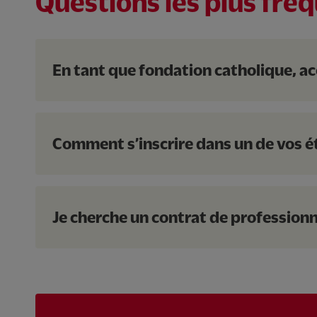
Questions les plus fré
Accessibilité transport en comm
Activités périscolaires
En tant que fondation catholique, ac
Ecole primaire Pier Gio
Le vesinet
78
Fratries acceptées
Comment s’inscrire dans un de vos é
Accessibilité transport en comm
Activités périscolaires
Horaires étendus
Je cherche un contrat de professionn