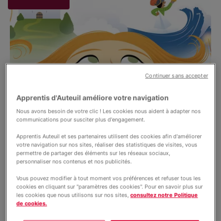
Nous soutenir
Témoignages
Vie de la fondation
Vous accompagner
Partenariats
Société
Continuer sans accepter
International
Apprentis d'Auteuil améliore votre navigation
Petite enfance
Nous avons besoin de votre clic ! Les cookies nous aident à adapter nos
communications pour susciter plus d'engagement.
Apprentis Auteuil et ses partenaires utilisent des cookies afin d'améliorer
votre navigation sur nos sites, réaliser des statistiques de visites, vous
permettre de partager des éléments sur les réseaux sociaux,
personnaliser nos contenus et nos publicités.
Vous pouvez modifier à tout moment vos préférences et refuser tous les
cookies en cliquant sur "paramètres des cookies". Pour en savoir plus sur
Accompagnement des parents
05 août 2026
les cookies que nous utilisons sur nos sites,
consultez notre Politique
de cookies.
Comment développer l’imaginaire
des enfants ?