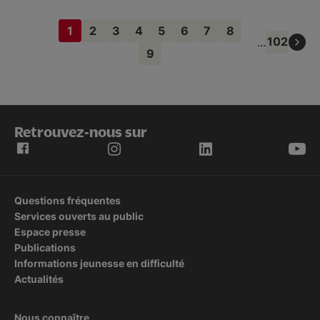
1
2
3
4
5
6
7
8
Page
Page
Page
Page
Page
Page
Page
Page
102
...
courante
9
Page
Retrouvez-nous sur
Questions fréquentes
Services ouverts au public
Espace presse
Publications
Informations jeunesse en difficulté
Actualités
Nous connaître