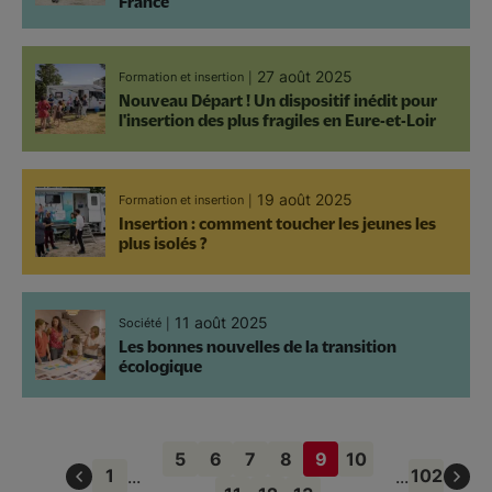
France
27 août 2025
Formation et insertion
Nouveau Départ ! Un dispositif inédit pour
l'insertion des plus fragiles en Eure-et-Loir
19 août 2025
Formation et insertion
Insertion : comment toucher les jeunes les
plus isolés ?
11 août 2025
Société
Les bonnes nouvelles de la transition
écologique
Pagination
5
6
7
8
9
10
Page
Page
Page
Page
Page
Page
1
102
...
...
courante