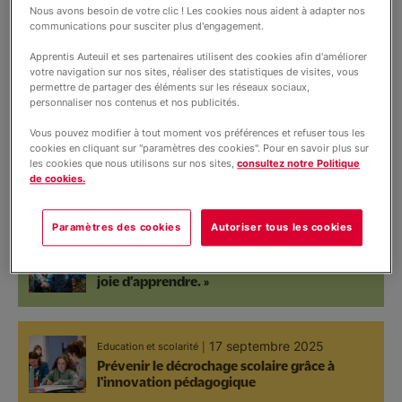
Nous avons besoin de votre clic ! Les cookies nous aident à adapter nos
Nous soutenir
Témoignages
communications pour susciter plus d'engagement.
23 septembre 2025
Education et scolarité
Vie de la fondation
Apprentis Auteuil et ses partenaires utilisent des cookies afin d'améliorer
Prévenir le décrochage scolaire dès l'école
votre navigation sur nos sites, réaliser des statistiques de visites, vous
Vous accompagner
primaire
Partenariats
permettre de partager des éléments sur les réseaux sociaux,
personnaliser nos contenus et nos publicités.
Société
Vous pouvez modifier à tout moment vos préférences et refuser tous les
19 septembre 2025
International
International
cookies en cliquant sur "paramètres des cookies". Pour en savoir plus sur
En Afrique, un programme pour former à un
les cookies que nous utilisons sur nos sites,
consultez notre Politique
Petite enfance
de cookies.
métier des jeunes parmi les plus vulnérables
Paramètres des cookies
Autoriser tous les cookies
18 septembre 2025
Education et scolarité
« Nous voulons que les enfants retrouvent la
joie d’apprendre. »
17 septembre 2025
Education et scolarité
Prévenir le décrochage scolaire grâce à
l'innovation pédagogique