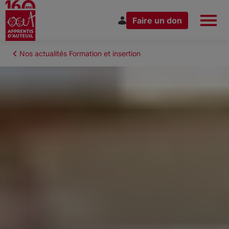
Faire un don
Aller
au
Fil
Nos actualités Formation et insertion
Espace Donateur
Vous êtes
contenu
d'Ariane
principal
Nous connaître
Nos actions
Nous rejoindre