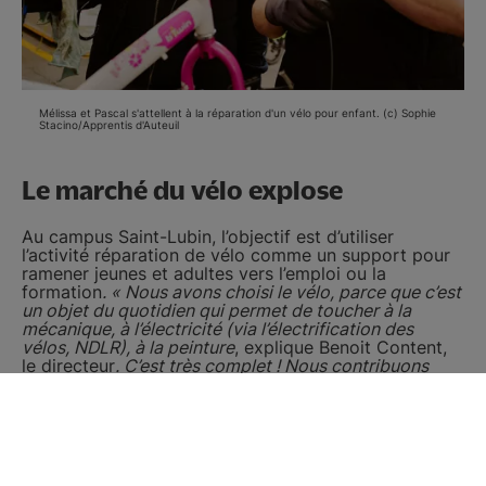
Mélissa et Pascal s'attellent à la réparation d'un vélo pour enfant. (c) Sophie
Stacino/Apprentis d'Auteuil
Le marché du vélo explose
Au campus Saint-Lubin, l’objectif est d’utiliser
l’activité réparation de vélo comme un support pour
ramener jeunes et adultes vers l’emploi ou la
formation
. « Nous avons choisi le vélo, parce que c’est
un objet du quotidien qui permet de toucher à la
mécanique, à l’électricité (via l’électrification des
vélos, NDLR), à la peinture
, explique Benoit Content,
le directeur
. C’est très complet ! Nous contribuons
aussi au réemploi et au recyclage. Depuis le Covid, le
marché du vélo explose, il y a une forte demande. Le
vélo répond en outre aux problèmes de mobilité que
nous rencontrons dans notre territoire rural.
»
Sous le hangar, plusieurs dizaines de vélos attendent