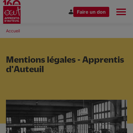
Faire un don
Aller
au
Fil
Accueil
Espace Donateur
Vous êtes
contenu
d'Ariane
principal
Mentions légales - Apprentis
d'Auteuil
Nous connaître
Nos actions
Nous rejoindre