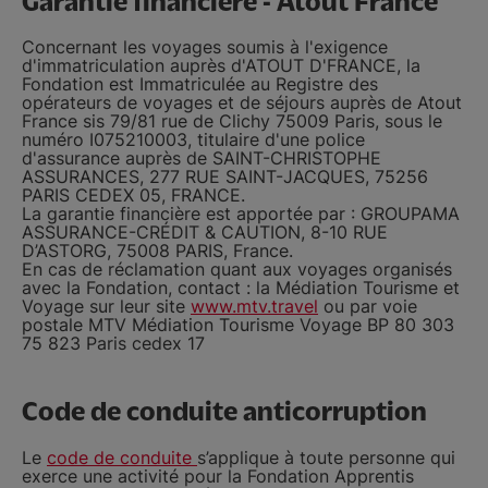
Garantie financière - Atout France
Concernant les voyages soumis à l'exigence
d'immatriculation auprès d'ATOUT D'FRANCE, la
Fondation est Immatriculée au Registre des
opérateurs de voyages et de séjours auprès de Atout
France sis 79/81 rue de Clichy 75009 Paris, sous le
numéro I075210003, titulaire d'une police
d'assurance auprès de SAINT-CHRISTOPHE
ASSURANCES, 277 RUE SAINT-JACQUES, 75256
PARIS CEDEX 05, FRANCE.
La garantie financière est apportée par : GROUPAMA
ASSURANCE-CRÉDIT & CAUTION, 8-10 RUE
D’ASTORG, 75008 PARIS, France.
En cas de réclamation quant aux voyages organisés
avec la Fondation, contact : la Médiation Tourisme et
Voyage sur leur site
www.mtv.travel
ou par voie
postale MTV Médiation Tourisme Voyage BP 80 303
75 823 Paris cedex 17
Code de conduite anticorruption
Le
code de conduite
s’applique à toute personne qui
exerce une activité pour la Fondation Apprentis