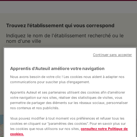
Nous connaître
Trouvez l'établissement qui vous correspond
Nos actions
Indiquez le nom de l'établissement recherché ou le
nom d'une ville
Nous rejoindre
Continuer sans accepter
Apprentis d'Auteuil améliore votre navigation
Nous soutenir
Nous avons besoin de votre clic ! Les cookies nous aident à adapter nos
Filtres
communications pour susciter plus d'engagement.
Vous accompagner
Apprentis Auteuil et ses partenaires utilisent des cookies afin d'améliorer
Vue carte
Vue liste
votre navigation sur nos sites, réaliser des statistiques de visites, vous
permettre de partager des éléments sur les réseaux sociaux, personnaliser
nos contenus et nos publicités.
Vous pouvez modifier à tout moment vos préférences et refuser tous les
+
cookies en cliquant sur "paramètres des cookies". Pour en savoir plus sur
les cookies que nous utilisons sur nos sites,
consultez notre Politique de
−
cookies.