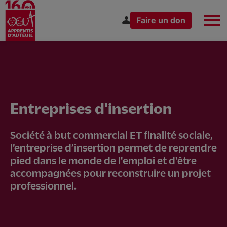
Faire un don
Aller
Espace Donateur
Espace Donateur
au
contenu
principal
Espace Donateur
Vous êtes
Entreprises d'insertion
Société à but commercial ET finalité sociale,
l’entreprise d’insertion permet de reprendre
pied dans le monde de l'emploi et d'être
accompagnées pour reconstruire un projet
professionnel.