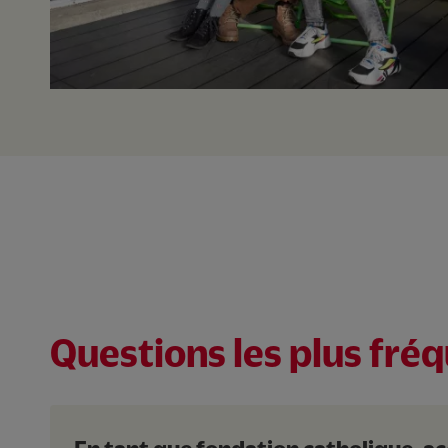
Résidence Sociale Sain
Vaulx en velin
69
Accessibilité transport en comm
Questions les plus fré