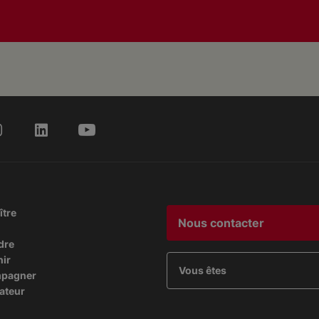
ître
Nous contacter
dre
nir
Vous êtes
mpagner
ateur