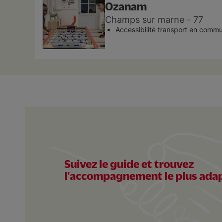
Ozanam
Champs sur marne
77
Accessibilité transport en comm
Foyer Jeunes Travailleu
Lievin
62
Accessibilité transport en comm
Suivez le guide et trouvez
l'accompagnement le plus ada
Pôle logement accomp
Marseille
13
Accessibilité transport en comm