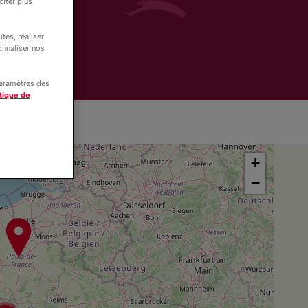
iter plus
tes, réaliser
onnaliser nos
paramètres des
tique de
+
−