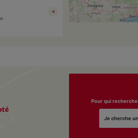
un
rs Jean-Paul II
un
Pour qui recherche
pté
agné 13
Je cherche u
un