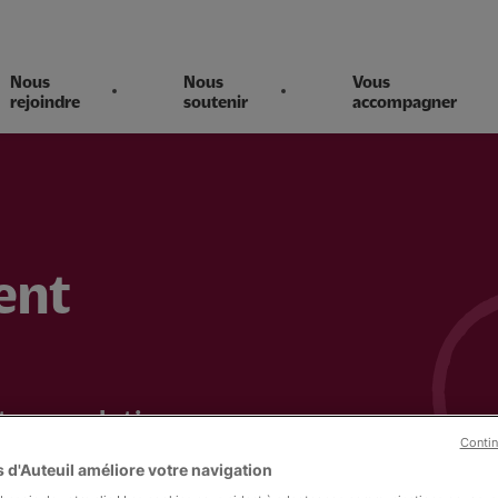
Nous
Nous
Vous
rejoindre
soutenir
accompagner
ent
t une solution
Contin
née à des personnes
 d'Auteuil améliore votre navigation
e la vie