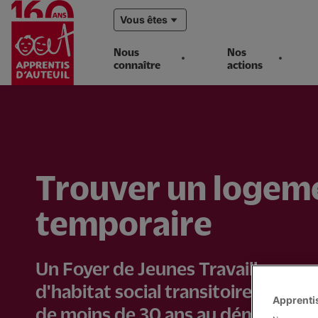
Vous êtes
Nous
Nos
connaître
actions
Aller
au
contenu
principal
Trouver un logem
temporaire
Un Foyer de Jeunes Travailleurs es
d'habitat social transitoire, desti
Apprentis
de moins de 30 ans au démarrage d