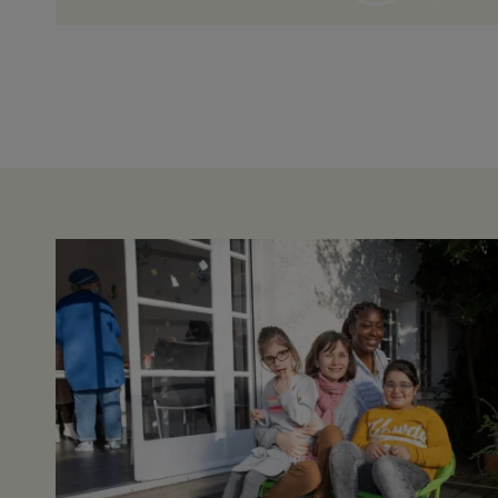
Résidence Habitat Jeu
Vianney
La cote st andre
38
Résidence Sociale à Or
Educative du Fort Sain
Toulon
83