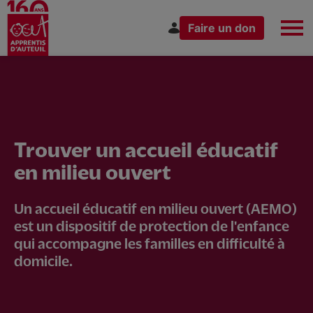
Faire un don
Aller
Espace Donateur
Espace Donateur
au
Espace Donateur
Espace Donateur
contenu
principal
Vous êtes
Trouver un accueil éducatif
en milieu ouvert
Un accueil éducatif en milieu ouvert (AEMO)
est un dispositif de protection de l'enfance
qui accompagne les familles en difficulté à
domicile.