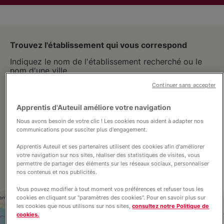
Trouvez l'établissement qui vous correspond
Indiquez le nom de l'établissement recherché ou le
Nous connaître
nom d'une ville
Continuer sans accepter
Nos actions
Apprentis d'Auteuil améliore votre navigation
Nous avons besoin de votre clic ! Les cookies nous aident à adapter nos
communications pour susciter plus d'engagement.
Nous rejoindre
Filtres
Apprentis Auteuil et ses partenaires utilisent des cookies afin d'améliorer
votre navigation sur nos sites, réaliser des statistiques de visites, vous
Vue carte
Vue liste
permettre de partager des éléments sur les réseaux sociaux, personnaliser
Nous soutenir
nos contenus et nos publicités.
Vous pouvez modifier à tout moment vos préférences et refuser tous les
cookies en cliquant sur "paramètres des cookies". Pour en savoir plus sur
+
Vous accompagner
les cookies que nous utilisons sur nos sites,
consultez notre Politique de
cookies.
2
−