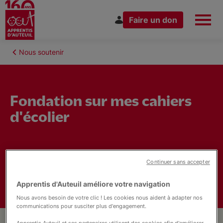
Faire un don
Aller
au
Fil
Nous soutenir
Espace Donateur
Vous êtes
contenu
d'Ariane
principal
Fondation sur mes cahiers
d'écolier
Nous connaître
Nos actions
Continuer sans accepter
Apprentis d'Auteuil améliore votre navigation
Nous rejoindre
Nous avons besoin de votre clic ! Les cookies nous aident à adapter nos
communications pour susciter plus d'engagement.