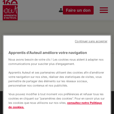
Faire un don
Aller
au
Espace Donateur
Vous êtes
contenu
principal
Nos actualités UFA Industriel
Continuer sans accepter
Apprentis d'Auteuil améliore votre navigation
Nous avons besoin de votre clic ! Les cookies nous aident à adapter nos
Nous connaître
communications pour susciter plus d'engagement.
À la une
Apprentis Auteuil et ses partenaires utilisent des cookies afin d'améliorer
votre navigation sur nos sites, réaliser des statistiques de visites, vous
Accompagnement des parents
Événements
Nos actions
permettre de partager des éléments sur les réseaux sociaux,
personnaliser nos contenus et nos publicités.
Protection de l'enfance
Vous pouvez modifier à tout moment vos préférences et refuser tous les
Plaidoyer
cookies en cliquant sur "paramètres des cookies". Pour en savoir plus sur
Nous rejoindre
Retrouvez-nous sur
les cookies que nous utilisons sur nos sites,
consultez notre Politique
Formation et insertion
de cookies.
Education et scolarité