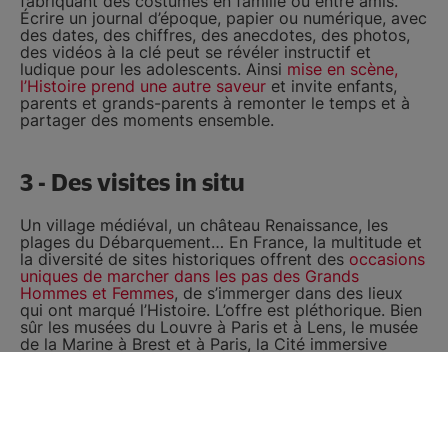
fabriquant des costumes en famille ou entre amis.
Écrire un journal d’époque, papier ou numérique, avec
des dates, des chiffres, des anecdotes, des photos,
des vidéos à la clé peut se révéler instructif et
ludique pour les adolescents. Ainsi
mise en scène,
l’Histoire prend une autre saveur
et invite enfants,
parents et grands-parents à remonter le temps et à
partager des moments ensemble.
3 - Des visites in situ
Un village médiéval, un château Renaissance, les
plages du Débarquement… En France, la multitude et
la diversité de sites historiques offrent des
occasions
uniques de marcher dans les pas des Grands
Hommes et Femmes
, de s’immerger dans des lieux
qui ont marqué l’Histoire. L’offre est pléthorique. Bien
sûr les musées du Louvre à Paris et à Lens, le musée
de la Marine à Brest et à Paris, la Cité immersive
Viking de Rouen, le musée des Beaux-Arts de Dijon,
le musée Dobrée de Nantes. Sans oublier le musée de
l’école et les écomusées, qui vous plongent dans les
temps et les techniques anciens. Beaucoup
proposent aux plus jeunes des parcours adaptés, des
outils numériques et des ateliers pour apprendre en