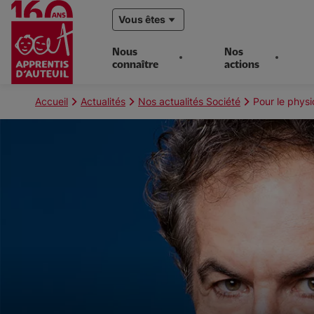
Vous êtes
Nous
Nos
connaître
actions
Aller
au
Fil
Accueil
Actualités
Nos actualités Société
Pour le physi
contenu
d'Ariane
principal