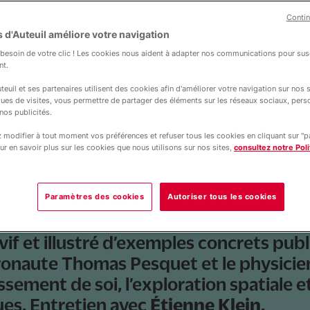
Contin
e 2025, modifié le 23 novembre 2025
 d'Auteuil améliore votre navigation
hysicien Etienne Klei
esoin de votre clic ! Les cookies nous aident à adapter nos communications pour susc
nt.
 est un désir profo
teuil et ses partenaires utilisent des cookies afin d'améliorer votre navigation sur nos si
ques de visites, vous permettre de partager des éléments sur les réseaux sociaux, pers
nos publicités.
modifier à tout moment vos préférences et refuser tous les cookies en cliquant sur "
ur en savoir plus sur les cookies que nous utilisons sur nos sites,
consultez notre Poli
Paramètres des cookies
Autoriser tous les cookies
vif et illustré d’exemples concrets publ
ronaute Thomas Pesquet et le physicie
sement de soi, l’exploration spatiale e
ues. Entretien avec
Étienne Klein
.