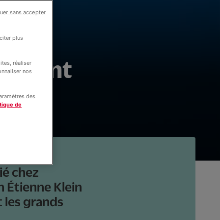
uer sans accepter
n,
iter plus
ndément
tes, réaliser
onnaliser nos
paramètres des
tique de
ié chez
n Étienne Klein
t les grands