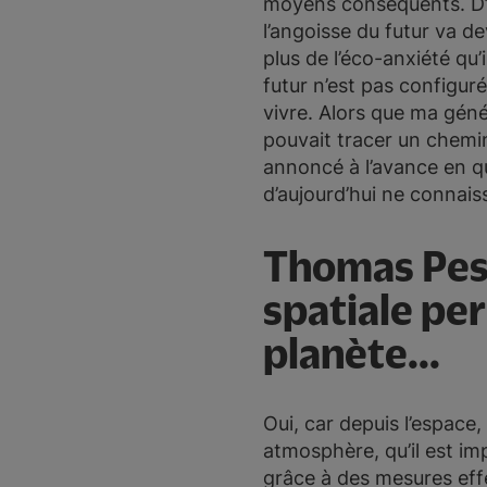
moyens conséquents. D’au
l’angoisse du futur va d
plus de l’éco-anxiété qu
futur n’est pas configu
vivre. Alors que ma géné
pouvait tracer un chemin
annoncé à l’avance en q
d’aujourd’hui ne connais
Thomas Pesq
spatiale p
planète...
Oui, car depuis l’espac
atmosphère, qu’il est im
grâce à des mesures effec