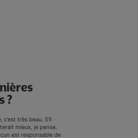
anières
s ?
 c’est très beau. S’il
rterait mieux, je pense.
chacun est responsable de