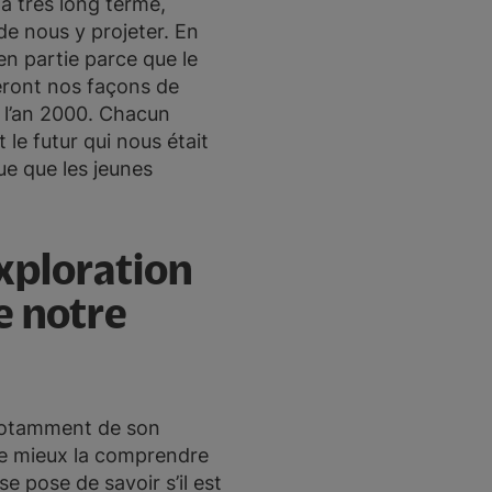
 à très long terme,
de nous y projeter. En
en partie parce que le
eront nos façons de
t l’an 2000. Chacun
le futur qui nous était
ue que les jeunes
xploration
e notre
 notamment de son
 de mieux la comprendre
e pose de savoir s’il est