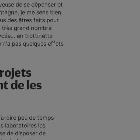
joyeuse de se dépenser et
ntagne, je me sens bien,
s des êtres faits pour
un très grand nombre
lycée… en trottinette
e n'a pas quelques effets
projets
t de les
t-à-dire peu de temps
s laboratoires les
pose de disposer de