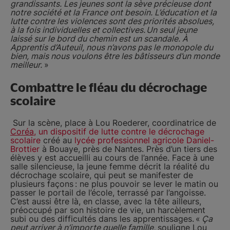
grandissants. Les jeunes sont la sève précieuse dont
notre société et la France ont besoin. L’éducation et la
lutte contre les violences sont des priorités absolues,
à la fois individuelles et collectives. Un seul jeune
laissé sur le bord du chemin est un scandale. À
Apprentis d’Auteuil, nous n’avons pas le monopole du
bien, mais nous voulons être les bâtisseurs d’un monde
meilleur.
»
Combattre le fléau du décrochage
scolaire
Sur la scène, place à Lou Roederer, coordinatrice de
Coréa
, un dispositif de lutte contre le décrochage
scolaire
créé au
lycée professionnel agricole Daniel-
Brottier
à Bouaye, près de Nantes. Près d’un tiers des
élèves y est accueilli au cours de l’année. Face à une
salle silencieuse, la jeune femme décrit la réalité du
décrochage scolaire, qui peut se manifester de
plusieurs façons : ne plus pouvoir se lever le matin ou
passer le portail de l’école, terrassé par l’angoisse.
C’est aussi être là, en classe, avec la tête ailleurs,
préoccupé par son histoire de vie, un harcèlement
subi ou des difficultés dans les apprentissages. «
Ça
peut arriver à n’importe quelle famille,
souligne Lou