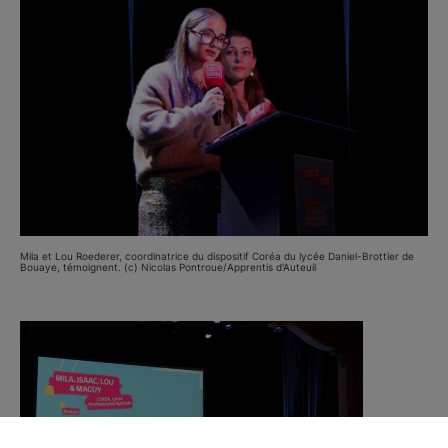
Mila et Lou Roederer, coordinatrice du dispositif Coréa du lycée Daniel-Brottier de
Bouaye, témoignent. (c) Nicolas Pontroue/Apprentis d'Auteuil