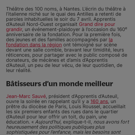
Théâtre des 100 noms, à Nantes. L’écrin du théâtre à
l’italienne niché sur le quai des Antilles a retenti de
paroles inhabituelles le soir du 7 avril. Apprentis
d’Auteuil Nord-Ouest organisait
Grand dire pour
e
grandir
, un événement-plaidoyer à l’occasion du 160
anniversaire de la fondation. Pour la première fois,
des jeunes et des familles accompagnés par
la
fondation dans la région
ont témoigné sur scène
devant une salle comble, bravant leur timidité, leurs
réticences, pour partager avec le public composé de
donateurs, de mécènes et d’amis d’Apprentis
d’Auteuil, un peu de leur vécu, de leur quotidien, de
leur réalité.
Bâtisseurs d’un monde meilleur
Jean-Marc Sauvé
, président d’Apprentis d’Auteuil,
ouvre la soirée en rappelant qu’il y a
160 ans
, un
prêtre du diocèse de Paris, Louis Roussel, accueillait
les six premiers enfants des rues dans le quartier
d’Auteuil pour leur offrir un toit, du pain, une
éducation. «
Aujourd’hui,
explique-t-il,
nous avons fort
heureusement des politiques publiques plus
sophistiquées pour l’enfance, mais les besoins sont