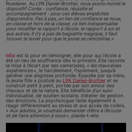
Roederer.
Au LPA Daniel-Brottier, nous avons monté le
dispositif Coréa - confiance, réussite et
accompagnement - pour ces élèves empêchés
d’apprendre. Pas à pas, un lien de confiance se noue,
en classe et hors de la classe, ce lien indispensable
pour modifier le rapport à l’école, le rapport à soi et
aux autres. Il n’y a pas de baguette magique, il faut
trouver le levier pour que le jeune se remobilise.
»
Mila
est là pour en témoigner, elle pour qui l’école a
été un lieu de souffrance dès le primaire. Elle raconte
la mise à l’écart par ses camarades, «
les mauvaises
expériences
», le harcèlement, l’isolement, jusqu’à
générer une angoisse profonde. Épaulée par sa mère,
la jeune fille a postulé au
LPA Daniel-Brottier
et se
construit petit à petit, portée par son amour des
chevaux et de la nature. Elle bénéficie d’un suivi
individualisé, de soutien scolaire, d’atelier de gestion
des émotions. La psychologue l’aide également à
réagir différemment au stress et aux accès de colère.
«
Aux adultes, je voudrais demander d’être à l’écoute
et de faire attention à nous
», plaide-t-elle.