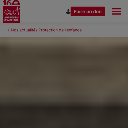
Faire un don
Aller
au
Fil
Nos actualités Protection de l'enfance
Espace Donateur
Vous êtes
contenu
d'Ariane
principal
Nous connaître
Nos actions
Nous rejoindre