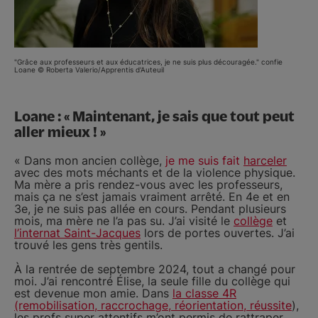
"Grâce aux professeurs et aux éducatrices, je ne suis plus découragée." confie
Loane © Roberta Valerio/Apprentis d'Auteuil
Loane : « Maintenant, je sais que tout peut
aller mieux ! »
« Dans mon ancien collège,
je me suis fait
harceler
avec des mots méchants et de la violence physique.
Ma mère a pris rendez-vous avec les professeurs,
mais ça ne s’est jamais vraiment arrêté. En 4e et en
3e, je ne suis pas allée en cours. Pendant plusieurs
mois, ma mère ne l’a pas su. J’ai visité le
collège
et
l’internat Saint-Jacques
lors de portes ouvertes. J’ai
trouvé les gens très gentils.
À la rentrée de septembre 2024, tout a changé pour
moi. J’ai rencontré Élise, la seule fille du collège qui
est devenue mon amie. Dans
la classe 4R
(remobilisation, raccrochage, réorientation, réussite
),
les profs super attentifs m’ont permis de rattraper