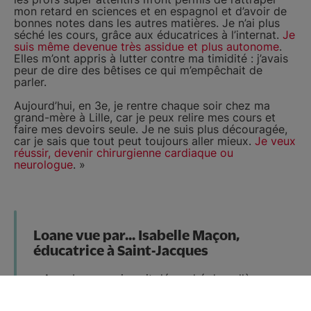
mon retard en sciences et en espagnol et d’avoir de
bonnes notes dans les autres matières. Je n’ai plus
séché les cours, grâce aux éducatrices à l’internat.
Je
suis même devenue très assidue et plus autonome
.
Elles m’ont appris à lutter contre ma timidité : j’avais
peur de dire des bêtises ce qui m’empêchait de
parler.
Aujourd’hui, en 3e, je rentre chaque soir chez ma
grand-mère à Lille, car je peux relire mes cours et
faire mes devoirs seule. Je ne suis plus découragée,
car je sais que tout peut toujours aller mieux.
Je veux
réussir, devenir chirurgienne cardiaque ou
neurologue
. »
Loane vue par... Isabelle Maçon,
éducatrice à Saint-Jacques
« Avec Loane qui avait décroché du collège
pendant presque deux ans, je n’avais, au début,
qu’un objectif :
lui donner l’envie de revenir en