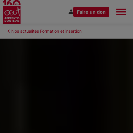
Faire un don
Aller
au
Fil
Nos actualités Formation et insertion
Espace Donateur
Vous êtes
contenu
d'Ariane
principal
Nous connaître
Nos actions
Nous rejoindre