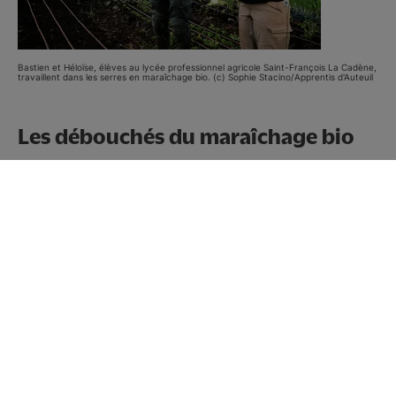
Bastien et Héloïse, élèves au lycée professionnel agricole Saint-François La Cadène,
travaillent dans les serres en maraîchage bio. (c) Sophie Stacino/Apprentis d'Auteuil
Les débouchés du maraîchage bio
Parmi les filières qui recrutent, celle du
maraîchage.
Le campus Saint-François La Cadène
, à
Labège (31), non loin de Toulouse, propose des
formations du CAPA au BTSA, en particulier en
horticulture et en maraîchage bio. «
Ce ne sont pas
les formations les plus demandées par les jeunes, mais
elles offrent de vrais débouchés,
reconnaît Yvon
Goujon, enseignant et directeur pédagogique du
campus.
Dans notre territoire, les exploitations,
souvent à taille humaine, recherchent des personnes
formées, capables d’intervenir en production, mais
aussi de manager des équipes, de planifier la
production et d’avoir une vision globale du
fonctionnement d’une entreprise.
»