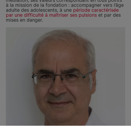
à la mission de la fondation : accompagner vers l’âge
adulte des adolescents, à une
période caractérisée
par
une difficulté à maîtriser ses pulsions
et par des
mises en danger.