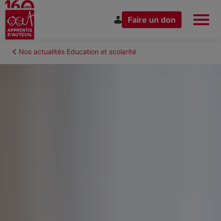
Faire un don
Aller
au
Fil
Nos actualités Education et scolarité
Espace Donateur
Vous êtes
contenu
d'Ariane
principal
Nous connaître
Nos actions
Nous rejoindre