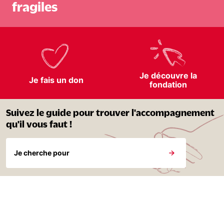
fragiles
Nous soutenir
Vous accompagner
Je découvre la
Je fais un don
fondation
Suivez le guide pour trouver l'accompagnement
qu'il vous faut !
Je cherche pour