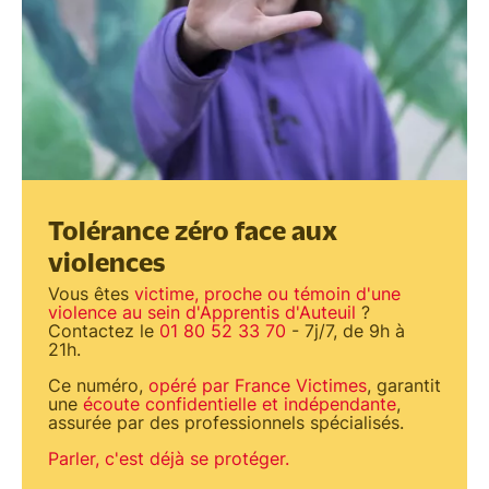
Tolérance zéro face aux
violences
Vous êtes
victime, proche ou témoin d'une
violence au sein d'Apprentis d'Auteuil
?
Contactez le
01 80 52 33 70
- 7j/7, de 9h à
21h.
Ce numéro,
opéré par France Victimes
, garantit
une
écoute confidentielle et indépendante
,
assurée par des professionnels spécialisés.
Parler, c'est déjà se protéger.