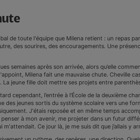
hute
obal de toute l'équipe que Milena retient : un repas pa
utre, des sourires, des encouragements. Une présence 
es semaines après son arrivée, alors qu’elle commen
 d'appoint, Milena fait une mauvaise chute. Cheville cas
t. La jeune fille doit mettre ses projets entre parent
tard cependant, l’entrée à l’École de la deuxième ch
e des jeunes sortis du système scolaire vers une for
ysiquement. J'étais reposée et en même temps accom
s penser à mon avenir, me projeter dans un futur diff
 m'attendait. Ce jour là, je me suis dit que j’allais y ar
ivement un rythme, des repères, une direction. Quelq