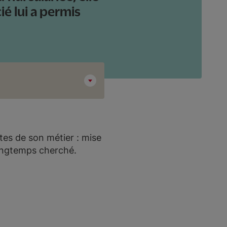
é lui a permis
stes de son métier : mise
longtemps cherché.