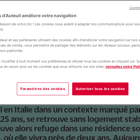
Contin
llet 2026
 d'Auteuil améliore votre navigation
ence sociale m’a sauvé
esoin de votre clic ! Les cookies nous aident à adapter nos communications pour susc
nt.
5 ans, raconte sa
teuil et ses partenaires utilisent des cookies afin d'améliorer votre navigation sur nos si
ques de visites, vous permettre de partager des éléments sur les réseaux sociaux, pers
nos publicités.
uction
modifier à tout moment vos préférences et refuser tous les cookies en cliquant sur "
ur en savoir plus sur les cookies que nous utilisons sur nos sites,
consultez notre Poli
Paramètres des cookies
Autoriser tous les cookies
i en Italie dans un contexte marqué pa
, 25 ans, se retrouve sans logement stab
rouve alors refuge dans une résidence so
, où elle vivra près de deux ans. Aujourd’