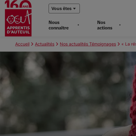
Vous êtes
Nous
Nos
connaître
actions
Aller
au
Fil
Accueil
Actualités
Nos actualités Témoignages
« La ré
contenu
d'Ariane
principal