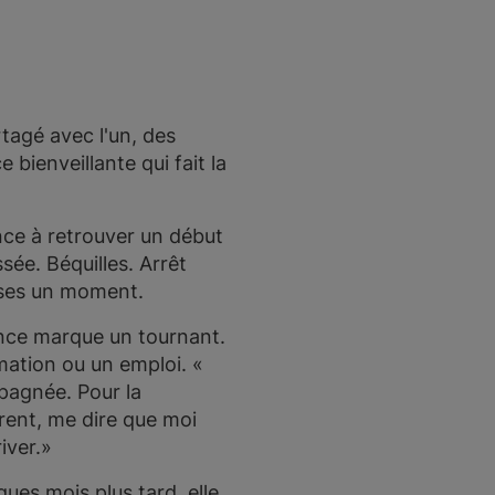
rtagé avec l'un, des
bienveillante qui fait la
ce à retrouver un début
sée. Béquilles. Arrêt
hèses un moment.
ance marque un tournant.
mation ou un emploi. «
pagnée. Pour la
érent, me dire que moi
river.»
ues mois plus tard, elle