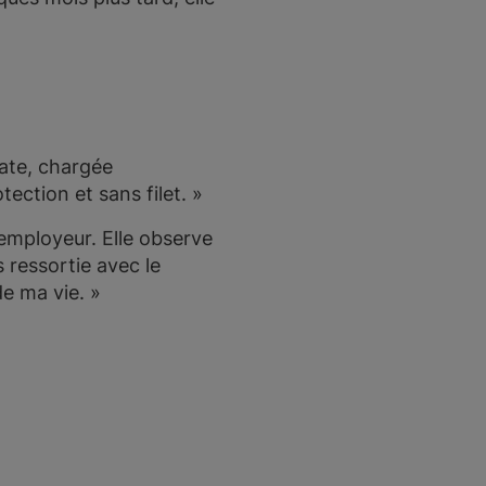
cate, chargée
ection et sans filet. »
employeur. Elle observe
s ressortie avec le
de ma vie. »