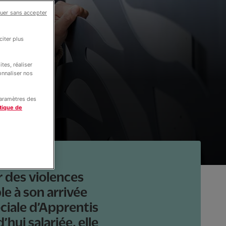
uer sans accepter
e » :
iter plus
tes, réaliser
onnaliser nos
paramètres des
tique de
r des violences
le à son arrivée
ciale d’Apprentis
hui salariée, elle