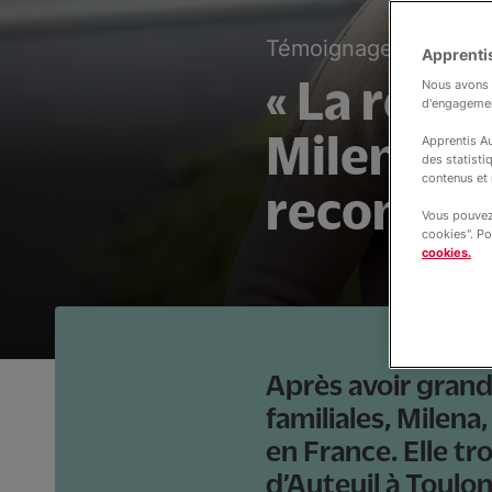
02 jui
Témoignages
Apprentis
« La résid
Nous avons b
d'engageme
Milena, 2
Apprentis Au
des statisti
contenus et 
reconstr
Vous pouvez 
cookies". Po
cookies.
Après avoir grand
familiales, Milena
en France. Elle t
d’Auteuil à Toulon