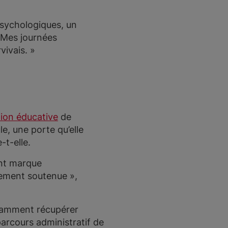
psychologiques, un
« Mes journées
vivais. »
tion éducative
de
e, une porte qu’elle
-t-elle.
ent marque
ellement soutenue »,
notamment récupérer
parcours administratif de