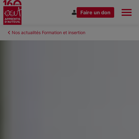
Faire un don
Aller
au
Fil
Nos actualités Formation et insertion
Espace Donateur
Vous êtes
contenu
d'Ariane
principal
Nous connaître
Nos actions
Nous rejoindre