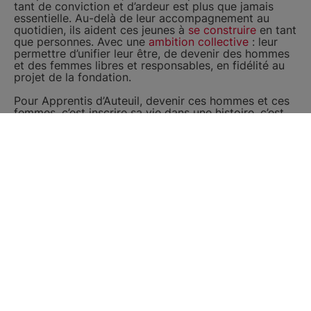
tant de conviction et d’ardeur est plus que jamais
essentielle. Au-delà de leur accompagnement au
quotidien, ils aident ces jeunes à
se construire
en tant
que personnes. Avec une
ambition collective
: leur
permettre d’unifier leur être, de devenir des hommes
et des femmes libres et responsables, en fidélité au
projet de la fondation.
Pour Apprentis d’Auteuil, devenir ces hommes et ces
femmes, c’est inscrire sa vie dans une histoire, c’est
vivre en relation
avec les autres et le monde, c’est
découvrir la valeur de sa vie, de la vie. C’est, dans les
salles de classes, les ateliers et les foyers, apprendre
à écouter, à débattre, à prendre du recul par rapport
à l’actualité et à l’Histoire. Mais c’est aussi,
s’ouvrir
aux autres
et les reconnaître dans leurs différences,
se respecter
, apprendre à vivre les conflits, construire
une pensée personnelle et savoir l’exprimer.
Après la sidération, le deuil et l’élan qui a fait surgir
tant d’espoir, le temps est à l’analyse pour la société
toute entière.Pour Apprentis d’Auteuil, l’enjeu est de
parvenir à mieux partager en son sein et avec les
familles que nous accompagnons dans leurs