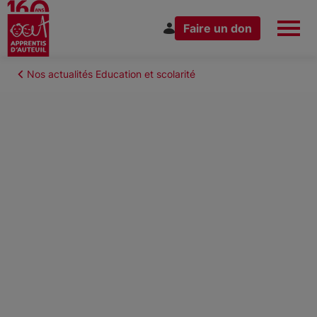
Faire un don
Aller
au
Fil
Nos actualités Education et scolarité
Espace Donateur
Vous êtes
contenu
d'Ariane
principal
Nous connaître
Nos actions
Nous rejoindre