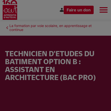
Faire un don
Aller
au
Fil
La formation par voie scolaire, en apprentissage et
Espace Donateur
Vous êtes
contenu
continue
d'Ariane
principal
TECHNICIEN D'ETUDES DU
BATIMENT OPTION B :
Nous connaître
ASSISTANT EN
ARCHITECTURE (BAC PRO)
Nos actions
Nous rejoindre