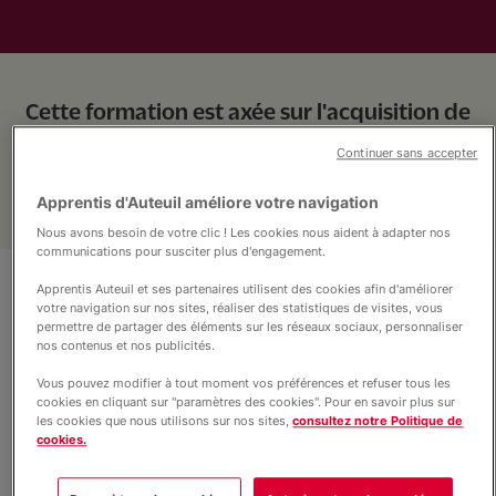
Nous soutenir
Vous accompagner
Cette formation est axée sur l'acquisition de
connaissances techniques et économiques
Continuer sans accepter
dans tous les domaines de la construction.
Apprentis d'Auteuil améliore votre navigation
Nous avons besoin de votre clic ! Les cookies nous aident à adapter nos
communications pour susciter plus d'engagement.
Apprentis Auteuil et ses partenaires utilisent des cookies afin d'améliorer
Objectifs et contenus
votre navigation sur nos sites, réaliser des statistiques de visites, vous
permettre de partager des éléments sur les réseaux sociaux, personnaliser
nos contenus et nos publicités.
Objectifs
Vous pouvez modifier à tout moment vos préférences et refuser tous les
Le titulaire de l'option assistant en architecture
cookies en cliquant sur "paramètres des cookies". Pour en savoir plus sur
intervient dans trois domaines sous contrôle de sa
les cookies que nous utilisons sur nos sites,
consultez notre Politique de
hiérarchie : les travaux d'architecture, les études
cookies.
techniques et/ou administratives ainsi que le suivi des
travaux non complexes ne nécessitant pas