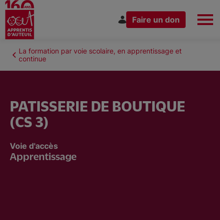
Faire un don
Aller
au
Fil
La formation par voie scolaire, en apprentissage et
Espace Donateur
Vous êtes
contenu
continue
d'Ariane
principal
PATISSERIE DE BOUTIQUE
(CS 3)
Nous connaître
Voie d'accès
Apprentissage
Nos actions
Nous rejoindre