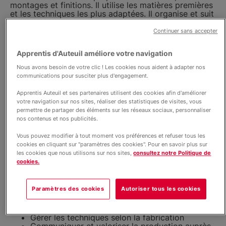
montages et finitions. Il utilise les matières premières
et les techniques les plus adaptées. Il organise et suit
sa production en la valorisant auprès du personnel de
vente en boutique.
Continuer sans accepter
Activités visées :
Apprentis d'Auteuil améliore votre navigation
Préparations de base dans le respect des règles
Nous avons besoin de votre clic ! Les cookies nous aident à adapter nos
d’hygiène et de sécurité
communications pour susciter plus d'engagement.
Montages et finitions des produits finis dans le
respect des règles d’hygiène et de sécurité
Apprentis Auteuil et ses partenaires utilisent des cookies afin d'améliorer
Choix et valorisation des techniques et matières
votre navigation sur nos sites, réaliser des statistiques de visites, vous
d’œuvre selon les fabrications
permettre de partager des éléments sur les réseaux sociaux, personnaliser
Optimisation et suivi de la production
nos contenus et nos publicités.
Compétences attestées :
Vous pouvez modifier à tout moment vos préférences et refuser tous les
cookies en cliquant sur "paramètres des cookies". Pour en savoir plus sur
Réaliser les pâtes et appareils
les cookies que nous utilisons sur nos sites,
consultez notre Politique de
Préparer des pâtes, des crèmes et des
cookies.
fabrications glacées non turbinées
Transformer les fruits frais et secs
Assembler les éléments réalisés pour la
Paramètres des cookies
Autoriser tous les cookies
production
Sélectionner les matières d’œuvres pour
respecter un cahier des charges
Gérer les techniques selon la fabrication