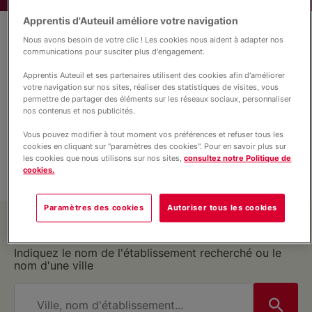
Nous connaître
Apprentis d'Auteuil améliore votre navigation
Nous avons besoin de votre clic ! Les cookies nous aident à adapter nos
Informations complémentaires
communications pour susciter plus d'engagement.
Nos actions
Apprentis Auteuil et ses partenaires utilisent des cookies afin d'améliorer
Niveau
votre navigation sur nos sites, réaliser des statistiques de visites, vous
permettre de partager des éléments sur les réseaux sociaux, personnaliser
BAC PRO
Nous rejoindre
nos contenus et nos publicités.
Vous pouvez modifier à tout moment vos préférences et refuser tous les
Filière
cookies en cliquant sur "paramètres des cookies". Pour en savoir plus sur
les cookies que nous utilisons sur nos sites,
consultez notre Politique de
Nous soutenir
COMMERCE, VENTE
cookies.
Paramètres des cookies
Autoriser tous les cookies
Vous accompagner
Trouvez l'établissement qui vous correspond
Indiquez le nom de l'établissement recherché ou le
nom d'une ville