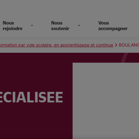
Nous
Nous
Vous
rejoindre
soutenir
accompagner
ormation par voie scolaire, en apprentissage et continue
BOULANGE
CIALISEE