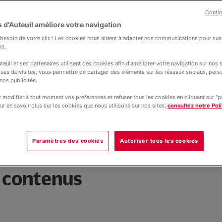
Contin
 d'Auteuil améliore votre navigation
Apprentis d'Auteuil
esoin de votre clic ! Les cookies nous aident à adapter nos communications pour susc
nt.
teuil et ses partenaires utilisent des cookies afin d'améliorer votre navigation sur nos si
ques de visites, vous permettre de partager des éléments sur les réseaux sociaux, pers
nos publicités.
n professionnel qualifié pour travailler
modifier à tout moment vos préférences et refuser tous les cookies en cliquant sur "
ur en savoir plus sur les cookies que nous utilisons sur nos sites,
consultez notre Poli
Paramètres des cookies
Autoriser tous les cookies
t contenus