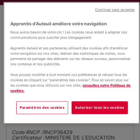
Nous soutenir
Continuer sans accepter
Informations complémentaires
Apprentis d'Auteuil améliore votre navigation
Vous accompagner
Nous avons besoin de votre clic ! Les cookies nous aident à adapter nos
Niveau
communications pour susciter plus d'engagement.
BP
Apprentis Auteuil et ses partenaires utilisent des cookies afin d'améliorer
votre navigation sur nos sites, réaliser des statistiques de visites, vous
permettre de partager des éléments sur les réseaux sociaux, personnaliser
Filière
nos contenus et nos publicités.
ACCUEIL, HOTELLERIE, TOURISME
Vous pouvez modifier à tout moment vos préférences et refuser tous les
cookies en cliquant sur "paramètres des cookies". Pour en savoir plus sur
les cookies que nous utilisons sur nos sites,
consultez notre Politique de
Certifications RNCP
cookies.
Code RNCP :
RNCP1011
Paramètres des cookies
Autoriser tous les cookies
Nomenclature eu :
NIV4
Code RNCP :
RNCP38429
Certificateur :
MINISTERE DE L'EDUCATION