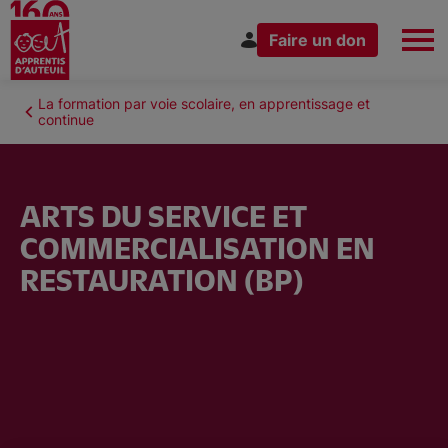
Faire un don
Aller
au
Fil
La formation par voie scolaire, en apprentissage et
Espace Donateur
Vous êtes
contenu
continue
d'Ariane
principal
ARTS DU SERVICE ET
COMMERCIALISATION EN
Nous connaître
RESTAURATION (BP)
Nos actions
Nous rejoindre