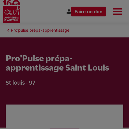
Faire un don
Aller
au
Fil
Pro'pulse prépa-apprentissage
Espace Donateur
Vous êtes
contenu
d'Ariane
principal
Pro'Pulse prépa-
apprentissage Saint Louis
Nous connaître
St louis - 97
Nos actions
Nous rejoindre