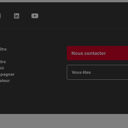
ître
Nous contacter
dre
nir
Vous êtes
mpagner
ateur