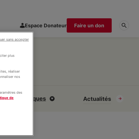
Espace Donateur
Faire un don
uer sans accepter
iter plus
tes, réaliser
onnaliser nos
paramètres des
s de thématiques
Actualités
tique de