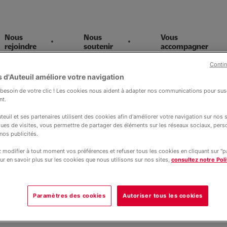
Nous
Nous
Vous
rejoindre
soutenir
accompagner
Contin
 d'Auteuil améliore votre navigation
esoin de votre clic ! Les cookies nous aident à adapter nos communications pour susc
ernational
nt.
teuil et ses partenaires utilisent des cookies afin d'améliorer votre navigation sur nos si
ques de visites, vous permettre de partager des éléments sur les réseaux sociaux, pers
nos publicités.
modifier à tout moment vos préférences et refuser tous les cookies en cliquant sur "
tion de l'enfance
Plaidoyer
Formation et insertion
Plu
ur en savoir plus sur les cookies que nous utilisons sur nos sites,
consultez notre Poli
Paramètres des cookies
Autoriser tous les cookies