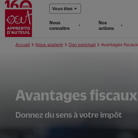
Vous êtes
Nous
Nos
connaître
actions
Aller
au
Fil
Accueil
Nous soutenir
Don ponctuel
Avantages fiscaux
contenu
d'Ariane
principal
Avantages fiscaux
Donnez du sens à votre impôt