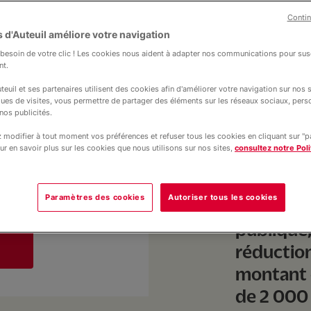
Contin
 d'Auteuil améliore votre navigation
esoin de votre clic ! Les cookies nous aident à adapter nos communications pour susc
nt.
teuil et ses partenaires utilisent des cookies afin d'améliorer votre navigation sur nos si
ques de visites, vous permettre de partager des éléments sur les réseaux sociaux, pers
nos publicités.
Les fina
modifier à tout moment vos préférences et refuser tous les cookies en cliquant sur "
ur en savoir plus sur les cookies que nous utilisons sur nos sites,
consultez notre Poli
 20% du revenu net
indispen
des actio
Paramètres des cookies
Autoriser tous les cookies
Fondation
publique,
réduction
montant 
de 2 000 