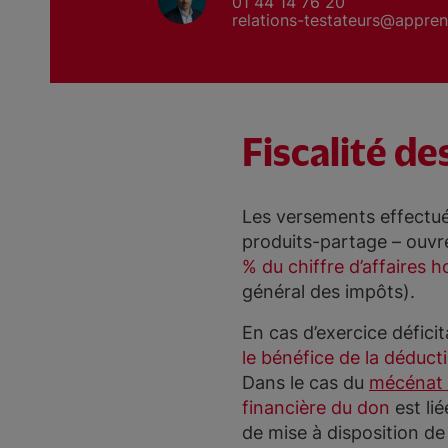
01 44 14 76 20
relations-testateurs@apprent
Fiscalité de
Les versements effectués
produits-partage – ouvr
% du chiffre d’affaires h
général des impôts).
En cas d’exercice défici
le bénéfice de la déductib
Dans le cas du
mécénat
financière du don
est li
de mise à disposition de 