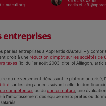
06 62 48 03 85
is-auteuil.org
nadia.el-laffi@appren
s entreprises
 par les entreprises à Apprentis d’Auteuil – y compri
ent droit à une
réduction d’impôt sur les sociétés de 6
ors taxes
(loi du 1er août 2003, dite loi Aillagon, arti
taire ou de versement dépassant le plafond autorisé, l
ilité
sur les cinq années suivant celle du don financie
 de compétences
ou du
don en nature
, une évaluatio
ée à l’amortissement des équipements prêtés ou donn
salariés.