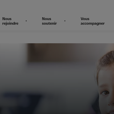
Nous
Nous
Vous
rejoindre
soutenir
accompagner