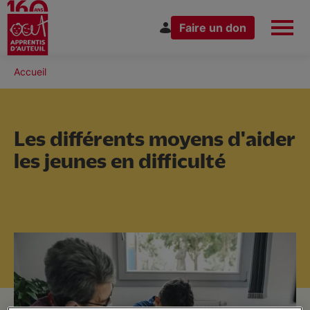
Faire un don
Aller
au
Fil
Accueil
Espace Donateur
Vous êtes
contenu
d'Ariane
principal
Les différents moyens d'aider
les jeunes en difficulté
Nous connaître
Nos actions
Nous rejoindre