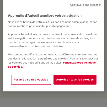
Nous soutenir
Continuer sans accepter
Apprentis d'Auteuil améliore votre navigation
Vous accompagner
Nous avons besoin de votre clic ! Les cookies nous aident à adapter nos
communications pour susciter plus d'engagement.
Apprentis Auteuil et ses partenaires utilisent des cookies afin d'améliorer
votre navigation sur nos sites, réaliser des statistiques de visites, vous
Le jeune Eddy pendant l'aide au devoir à la maison d'enfants Saint-François d'Assise
permettre de partager des éléments sur les réseaux sociaux,
avec une bénévole, Michèle ©Yann Castanier/Apprentis d'Auteuil
personnaliser nos contenus et nos publicités.
Vous pouvez modifier à tout moment vos préférences et refuser tous les
cookies en cliquant sur "paramètres des cookies". Pour en savoir plus sur
Découvrez les différents moyens d’aider les
les cookies que nous utilisons sur nos sites,
consultez notre Politique
de cookies.
jeunes en difficulté et leur famille avec la
fondation Apprentis d’Auteuil via le
bénévolat, le service civique ou le don.
Paramètres des cookies
Autoriser tous les cookies