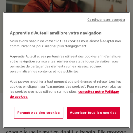
Nous soutenir
Continuer sans accepter
Vous accompagner
Apprentis d'Auteuil améliore votre navigation
Nous avons besoin de votre clic ! Les cookies nous aident à adapter nos
communications pour susciter plus d'engagement.
Située à Schiltigheim, La Touline de
Apprentis Auteuil et ses partenaires utilisent des cookies afin d'améliorer
votre navigation sur nos sites, réaliser des statistiques de visites, vous
Strasbourg accompagne les jeunes majeurs
permettre de partager des éléments sur les réseaux sociaux,
sortants de la protection de l’enfance âgés
personnaliser nos contenus et nos publicités.
de 18 à 25 ans.
Vous pouvez modifier à tout moment vos préférences et refuser tous les
cookies en cliquant sur "paramètres des cookies". Pour en savoir plus sur
les cookies que nous utilisons sur nos sites,
consultez notre Politique
de cookies.
La Touline est un lieu d'écoute et de rencontre pour
Paramètres des cookies
Autoriser tous les cookies
tout jeune sortant qui se sent isolé ou en difficulté
pour avancer dans ses projets. L'équipe s'appuie sur
le principe de la libre adhésion pour construire avec
chaque jeune le soutien dont il a besoin. Elle propose