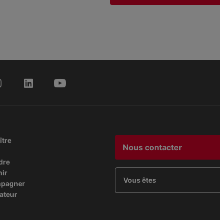
ître
Nous contacter
dre
nir
Vous êtes
mpagner
ateur