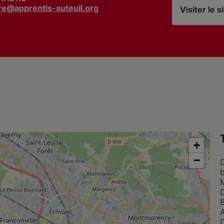
re@apprentis-auteuil.org
Visiter le 
+
−
D
b
M
D
A
D