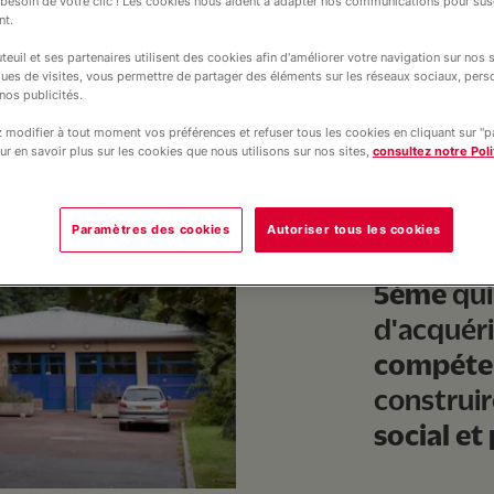
esoin de votre clic ! Les cookies nous aident à adapter nos communications pour susc
nt.
teuil et ses partenaires utilisent des cookies afin d'améliorer votre navigation sur nos si
ques de visites, vous permettre de partager des éléments sur les réseaux sociaux, pers
nos publicités.
modifier à tout moment vos préférences et refuser tous les cookies en cliquant sur "
ur en savoir plus sur les cookies que nous utilisons sur nos sites,
consultez notre Poli
Le collèg
Paramètres des cookies
Autoriser tous les cookies
formatio
5ème
qui
d'acquéri
compéte
construir
social et