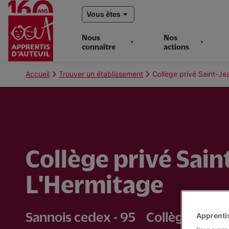
Vous êtes
Nous
Nos
connaître
actions
Aller
au
Fil
Accueil
Trouver un établissement
Collège privé Saint-Je
contenu
d'Ariane
principal
Collège privé Sain
L'Hermitage
Sannois cedex - 95
Collège
Apprentis