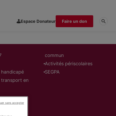
Espace Donateur
Faire un don
7
commun
Activités périscolaires
é handicapé
SEGPA
é transport en
uer sans accepter