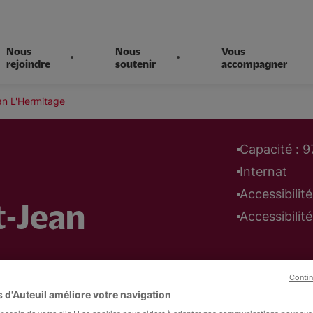
Nous
Nous
Vous
rejoindre
soutenir
accompagner
an L'Hermitage
Capacité : 9
Internat
Accessibilit
t-Jean
Accessibilit
Contin
 d'Auteuil améliore votre navigation