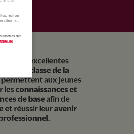
iter plus
tes, réaliser
onnaliser nos
paramètres des
tique de
e offre d'excellentes
ns
dès la classe de la
 permettent aux jeunes
r les
connaissances et
nces de base
afin de
e et réussir leur
avenir
 professionnel
.