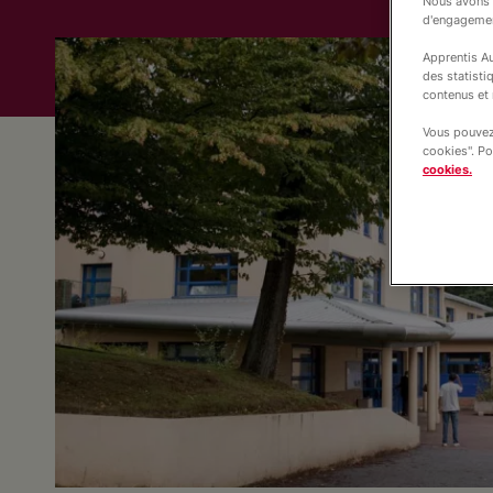
Nous avons b
d'engageme
Apprentis Au
des statisti
contenus et 
Vous pouvez 
cookies". Po
cookies.