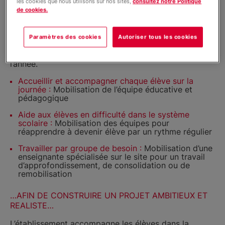
les cookies que nous utilisons sur nos sites,
consultez notre Politique
de cookies.
Les actions pédagogiques et éducatives sont
différenciées selon les jeunes accueillis (origines
sociales, lieux de vie, que ce soit dans les familles ou
Paramètres des cookies
Autoriser tous les cookies
en foyer), leurs âges, leurs parcours précédents, leurs
difficultés diverses et le moment où ils arrivent dans
l’année.
Accueillir et accompagner chaque élève sur la
journée :
Mobilisation de l’équipe éducative et
pédagogique
Aide aux élèves en difficulté dans le système
scolaire :
Mobilisation des équipes pour
réapprendre à devenir élève par un rythme régulier
Travailler par groupe de besoin :
Mobilisation d’une
enseignante spécialisée sur le site pour un travail
d’approfondissement, de consolidation ou de
remobilisation
…AFIN DE CONSTRUIRE UN PROJET AMBITIEUX ET
REALISTE…
L’établissement accompagne les élèves dans la