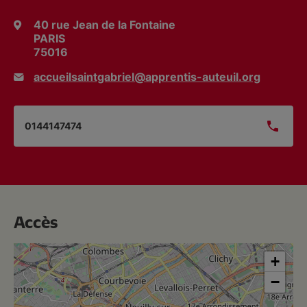
40 rue Jean de la Fontaine
PARIS
75016
accueilsaintgabriel@apprentis-auteuil.org
0144147474
Accès
+
−