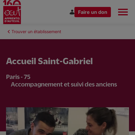
Faire un don
Aller
au
Fil
Trouver un établissement
Espace Donateur
Vous êtes
contenu
d'Ariane
principal
Accueil Saint-Gabriel
Nous connaître
Paris - 75
Accompagnement et suivi des anciens
Nos actions
Nous rejoindre