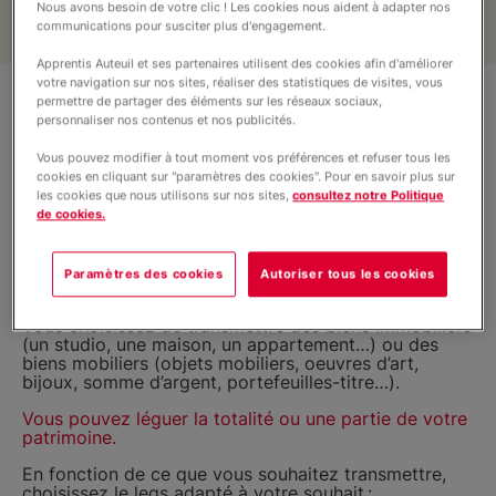
Nous avons besoin de votre clic ! Les cookies nous aident à adapter nos
communications pour susciter plus d'engagement.
Apprentis Auteuil et ses partenaires utilisent des cookies afin d'améliorer
votre navigation sur nos sites, réaliser des statistiques de visites, vous
permettre de partager des éléments sur les réseaux sociaux,
personnaliser nos contenus et nos publicités.
Faire un legs
Vous pouvez modifier à tout moment vos préférences et refuser tous les
cookies en cliquant sur "paramètres des cookies". Pour en savoir plus sur
les cookies que nous utilisons sur nos sites,
consultez notre Politique
Faire un legs consiste à rédiger un
de cookies.
testament en faveur d’une ou plusieurs
personnes, et/ou fondation comme
Paramètres des cookies
Autoriser tous les cookies
Apprentis d’Auteuil.
Vous choisissez de transmettre des biens immobiliers
(un studio, une maison, un appartement…) ou des
biens mobiliers (objets mobiliers, oeuvres d’art,
bijoux, somme d’argent, portefeuilles-titre…).
Vous pouvez léguer la totalité ou une partie de votre
patrimoine.
En fonction de ce que vous souhaitez transmettre,
choisissez le legs adapté à votre souhait :