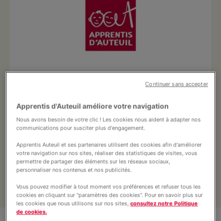
Nous soutenir
Vous accompagner
Continuer sans accepter
Apprentis d'Auteuil améliore votre navigation
Le Centre de Formation Professionnelle
Sainte Barbe (CFP) forme aux métiers du
Nous avons besoin de votre clic ! Les cookies nous aident à adapter nos
communications pour susciter plus d'engagement.
bâtiment, de l'éco-construction et de l'éco-
rénovation, dans cinq filières principales
Apprentis Auteuil et ses partenaires utilisent des cookies afin d'améliorer
votre navigation sur nos sites, réaliser des statistiques de visites, vous
(bois, couverture, étanchéité, maçonnerie,
permettre de partager des éléments sur les réseaux sociaux,
plaquisterie). Apprentissage et Formation
personnaliser nos contenus et nos publicités.
continue.
Vous pouvez modifier à tout moment vos préférences et refuser tous les
cookies en cliquant sur "paramètres des cookies". Pour en savoir plus sur
les cookies que nous utilisons sur nos sites,
consultez notre Politique
de cookies.