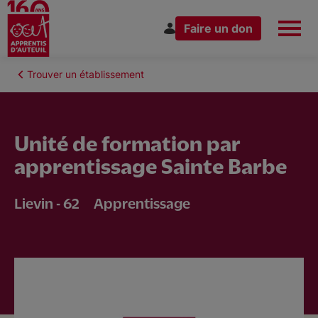
Faire un don
Aller
au
Fil
Trouver un établissement
Espace Donateur
Vous êtes
contenu
d'Ariane
principal
Unité de formation par
apprentissage Sainte Barbe
Nous connaître
Lievin - 62
Apprentissage
Nos actions
Nous rejoindre