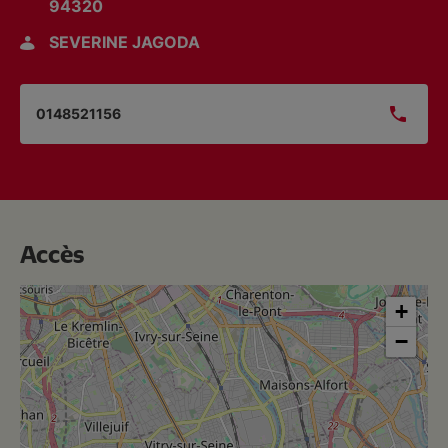
94320
SEVERINE JAGODA
0148521156
Accès
+
−