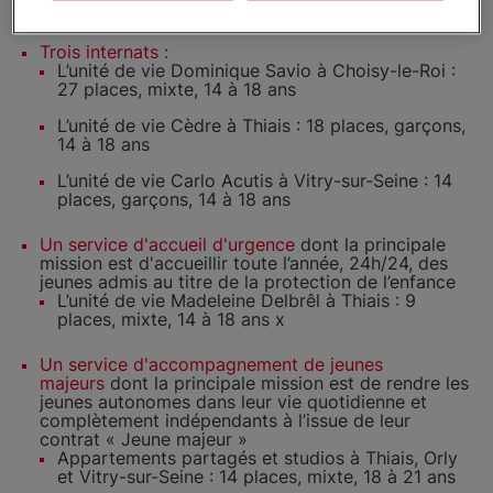
:
Trois internats :
L’unité de vie Dominique Savio à Choisy-le-Roi :
27 places, mixte, 14 à 18 ans
L’unité de vie Cèdre à
Thiais : 18 places, garçons,
14 à 18 ans
L’unité de vie Carlo Acutis à Vitry-sur-Seine : 14
places, garçons, 14 à 18 ans
Un service d'accueil d'urgence
dont la principale
mission est d'accueillir toute l’année, 24h/24, des
jeunes admis au titre de la protection de l’enfance
L’unité de vie Madeleine Delbrêl
à Thiais : 9
places, mixte, 14 à 18 ans x
Un service d'accompagnement de jeunes
majeurs
dont la principale mission est de rendre les
jeunes autonomes dans leur vie quotidienne et
complètement indépendants à l’issue de leur
contrat « Jeune majeur »
Appartements partagés et studios
à Thiais, Orly
et Vitry-sur-Seine : 14 places, mixte, 18 à 21 ans