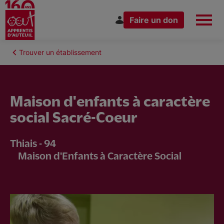
Faire un don
Aller
au
Fil
Trouver un établissement
Espace Donateur
Vous êtes
contenu
d'Ariane
principal
Maison d'enfants à caractère
social Sacré-Coeur
Nous connaître
Thiais - 94
Maison d'Enfants à Caractère Social
Nos actions
Nous rejoindre