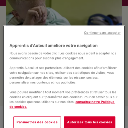
Nous soutenir
Vous accompagner
Continuer sans accepter
Apprentis d'Auteuil améliore votre navigation
Nous avons besoin de votre clic ! Les cookies nous aident à adapter nos
communications pour susciter plus d'engagement.
Apprentis Auteuil et ses partenaires utilisent des cookies afin d'améliorer
L’établissement du Sacré Cœur propose
votre navigation sur nos sites, réaliser des statistiques de visites, vous
différentes prestations adaptées à plus de
permettre de partager des éléments sur les réseaux sociaux,
personnaliser nos contenus et nos publicités.
120 jeunes
âgés de 14 à 21 ans, sur plusieurs
communes du
Val-de-Marne.
Vous pouvez modifier à tout moment vos préférences et refuser tous les
cookies en cliquant sur "paramètres des cookies". Pour en savoir plus sur
les cookies que nous utilisons sur nos sites,
consultez notre Politique
de cookies.
La Maison d'Enfants à Caractère Social (M.E.C.S)
Paramètres des cookies
Autoriser tous les cookies
Sacré-Cœur propose
différents types d'hébergement