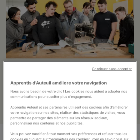
Nous soutenir
Vous accompagner
Le Campus Saint-Lubin propose des
Continuer sans accepter
formations en voie scolaire ou en
Apprentis d'Auteuil améliore votre navigation
apprentissage dans les domaines suivants :
métallerie, soudure, installation
Nous avons besoin de votre clic ! Les cookies nous aident à adapter nos
communications pour susciter plus d'engagement.
menuiseries, maintenance du bâtiment et
réparation de cycles.
Apprentis Auteuil et ses partenaires utilisent des cookies afin d'améliorer
votre navigation sur nos sites, réaliser des statistiques de visites, vous
permettre de partager des éléments sur les réseaux sociaux,
personnaliser nos contenus et nos publicités.
Vous pouvez modifier à tout moment vos préférences et refuser tous les
Notre volonté est de proposer un parcours
cookies en cliquant sur "paramètres des cookies". Pour en savoir plus sur