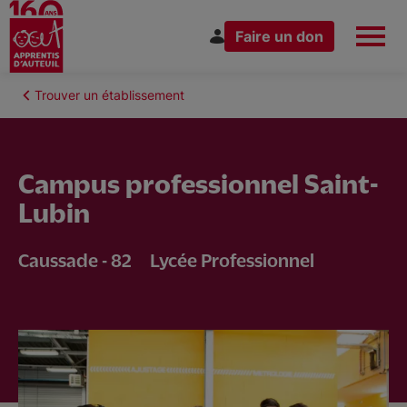
Faire un don
Aller
au
Fil
Trouver un établissement
Espace Donateur
Vous êtes
contenu
d'Ariane
principal
Campus professionnel Saint-
Lubin
Nous connaître
Caussade - 82
Lycée Professionnel
Nos actions
Nous rejoindre