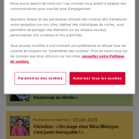
Nous avons besoin de votre clic ! Les cookies nous aident à adapter nos
Nous soutenir
Témoignages
communications pour susciter plus d'engagement.
01 juillet 2025
Formation et insertion
Vie de la fondation
Apprentis Auteuil et ses partenaires utilisent des cookies afin d'améliorer
Le vélo pour se remettre en selle
votre navigation sur nos sites, réaliser des statistiques de visites, vous
Vous accompagner
Partenariats
permettre de partager des éléments sur les réseaux sociaux,
personnaliser nos contenus et nos publicités.
Société
Vous pouvez modifier à tout moment vos préférences et refuser tous les
27 juin 2025
Education et scolarité
International
cookies en cliquant sur "paramètres des cookies". Pour en savoir plus sur
les cookies que nous utilisons sur nos sites,
consultez notre Politique
Une journée avec Batiste, 14 ans, au collège
Petite enfance
de cookies.
Nouvelle Chance au Mans
Paramètres des cookies
Autoriser tous les cookies
25 juin 2025
Témoignages
Corentin Larminat, 28 ans : « Je crois
beaucoup au destin »
23 juin 2025
Formation et insertion
Christine : « Un stage chez Nina Métayer,
c’est juste incroyable ! »