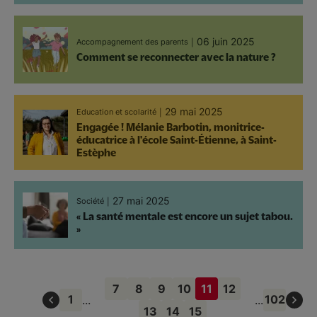
06 juin 2025
Accompagnement des parents
Comment se reconnecter avec la nature ?
29 mai 2025
Education et scolarité
Engagée ! Mélanie Barbotin, monitrice-
éducatrice à l'école Saint-Étienne, à Saint-
Estèphe
27 mai 2025
Société
« La santé mentale est encore un sujet tabou.
»
Pagination
7
8
9
10
11
12
Page
Page
Page
Page
Page
Page
1
102
...
...
courante
13
14
15